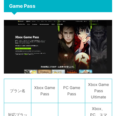
Game Pass
Xbox Game
Xbox Game
PC Game
プラン名
Pass
Pass
Pass
Ultimate
Xbox、
対応プラッ
PC、スマ