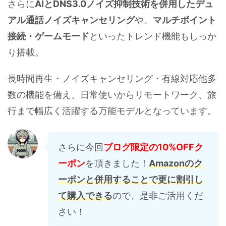
さらに
AIとDNS3.0ノイズ抑制技術を併用したデュ
アル通話ノイズキャンセリング
や、
マルチポイント
接続・ゲームモード
といったトレンド機能もしっか
り搭載。
長時間再生・ノイズキャンセリング・有線対応他多
数の機能を備え、日常使いからリモートワーク、旅
行まで幅広く活躍する万能モデルとなっています。
さらに今回
ブログ限定の10%OFFク
ーポン
を頂きました！
Amazonのク
ーポンと併用することで更に割引し
て購入できる
ので、是非ご活用くだ
さい！