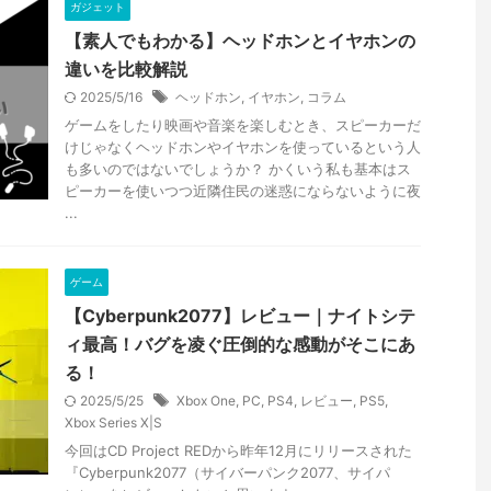
ガジェット
【素人でもわかる】ヘッドホンとイヤホンの
違いを比較解説
2025/5/16
ヘッドホン
,
イヤホン
,
コラム
ゲームをしたり映画や音楽を楽しむとき、スピーカーだ
けじゃなくヘッドホンやイヤホンを使っているという人
も多いのではないでしょうか？ かくいう私も基本はス
ピーカーを使いつつ近隣住民の迷惑にならないように夜
...
ゲーム
【Cyberpunk2077】レビュー｜ナイトシテ
ィ最高！バグを凌ぐ圧倒的な感動がそこにあ
る！
2025/5/25
Xbox One
,
PC
,
PS4
,
レビュー
,
PS5
,
Xbox Series X|S
今回はCD Project REDから昨年12月にリリースされた
『Cyberpunk2077（サイバーパンク2077、サイパ